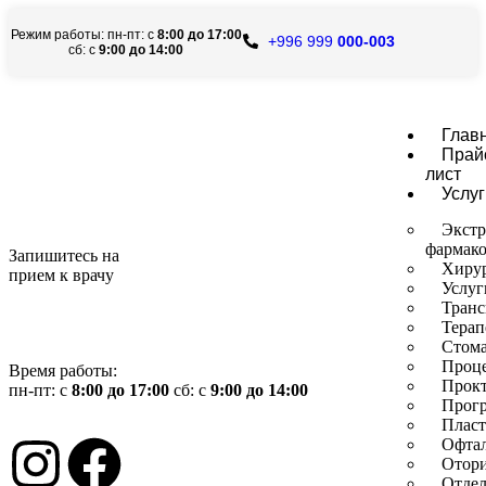
Режим работы: пн-пт: с
8:00 до 17:00
+996 999
000-003
сб: с
9:00 до 14:00
Глав
Прай
лист
Услуг
Экстр
фармако
Запишитесь на
Хиру
прием к врачу
Услуг
Транс
Терап
Стома
Проц
Время работы:
Прокт
пн-пт: с
8:00 до 17:00
сб: с
9:00 до 14:00
Прог
Пласт
Офта
Отор
Отдел