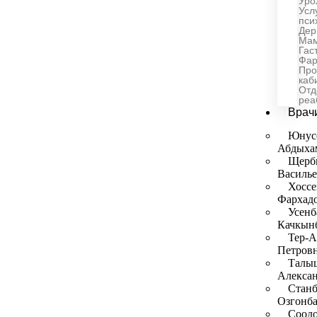
Уро
Усл
пси
Дер
Мам
Гас
Фар
Про
каб
Отд
реа
Врач
Юнус
Абдыха
Щерб
Василь
Хосс
Фархад
Усенб
Качкын
Тер-А
Петров
Талы
Алекса
Станб
Озгонба
Соодо