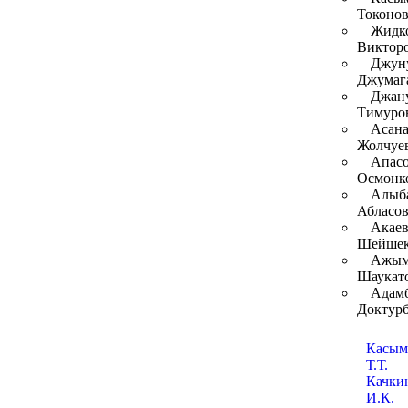
Токоно
Жидк
Виктор
Джун
Джумаг
Джану
Тимуро
Асана
Жолчуе
Апасо
Осмонк
Алыб
Абласо
Акаев
Шейшек
Ажым
Шаукат
Адамб
Доктурб
Касым
Т.Т.
Качки
И.К.