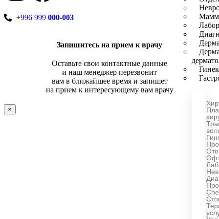
Невро
Мамм
+996 999
000-003
Лабор
Диагн
Дерма
Запишитесь на прием к врачу
Дерма
дермато
Оставьте свои контактные данные
Гинек
и наш менеджер перезвонит
Гастр
вам в ближайшее время и запишет
на прием к интересующему вам врачу
Хир
×
Пла
хир
Тра
вол
Гин
Про
Ото
Офт
Лаб
Нев
Диа
Про
Che
Сто
Тер
усл