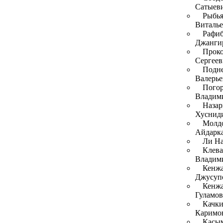
Сатыев
Рыбья
Виталь
Рафиб
Джанги
Прок
Сергеев
Подне
Валерье
Пого
Владим
Наза
Хуснид
Молдо
Айдарк
Ли На
Клева
Владим
Кенжа
Джусуп
Кенж
Гуламо
Качки
Каримо
Касым