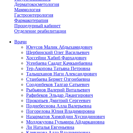
Дерматокосметология
Маммология
Гастроэнтерология
Фармакотерапия
Процедурный кабинет
Отделение реабилитации
Врачи
Юнусов Малик Абдыхамидович
Щербинский Олег Васильевич
Хоссейни Хабиб Фархадович
Усенбаева Саадат Качкынбаевна
Тер-Акопова Татьяна Петровна
Талышханов Наги Александрович
Станбаева Бермет Озгонбаевна
Соодонбеков Талгар Сатыевич
Рыбьянов Валерий Витальевич
Рафибеков Эльдар Джангирович
Прокопьев Дмитрий Сергеевич
Поднебеснова Алла Валерьевна
Погорелова Юлия Владимировна
Назарматов Химойдин Хуснидинович
Молдокулова Гульмира Айдаркановна
Ли Наталья Евгеньевна
Клевакова Алла Владимировна