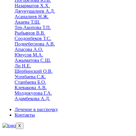
Погорелова Ю.В.
Назарматов Х.Х.
Джунушалиев А.Д.
Асаналиев Н.Ж.
Акаева Т.Ш.
Тер-Акопова Т.П.
Рыбьянов В.В.
Соодонбеков Т.С.
Поднебеснова А.В.
Апасова А.О.
Юнусов М.А.
Ажыматова С.Ш.
Ли Н.Е.
Щербинский О.В.
Усенбаева С.К.
Станбаева Б.О.
Клевакова А.В.
Молдокулова Г.А.
Адамбекова А.Д.
Лечение в рассрочку
Контакты
X