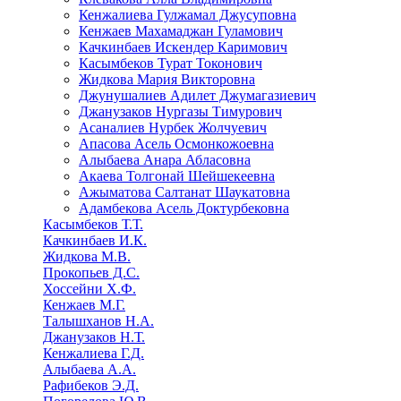
Кенжалиева Гулжамал Джусуповна
Кенжаев Махамаджан Гуламович
Качкинбаев Искендер Каримович
Касымбеков Турат Токонович
Жидкова Мария Викторовна
Джунушалиев Адилет Джумагазиевич
Джанузаков Нургазы Тимурович
Асаналиев Нурбек Жолчуевич
Апасова Асель Осмонкожоевна
Алыбаева Анара Абласовна
Акаева Толгонай Шейшекеевна
Ажыматова Салтанат Шаукатовна
Адамбекова Асель Доктурбековна
Касымбеков Т.Т.
Качкинбаев И.К.
Жидкова М.В.
Прокопьев Д.С.
Хоссейни Х.Ф.
Кенжаев М.Г.
Талышханов Н.А.
Джанузаков Н.Т.
Кенжалиева Г.Д.
Алыбаева А.А.
Рафибеков Э.Д.