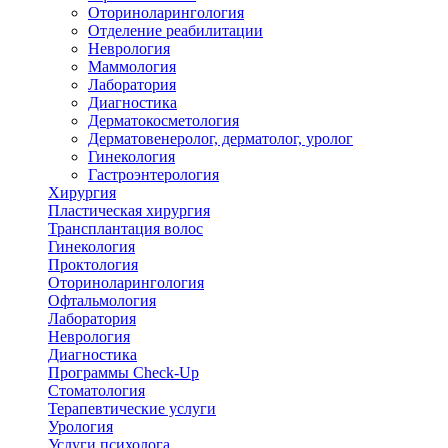
Оториноларингология
Отделение реабилитации
Неврология
Маммология
Лаборатория
Диагностика
Дерматокосметология
Дерматовенеролог, дерматолог, уролог
Гинекология
Гастроэнтерология
Хирургия
Пластическая хирургия
Трансплантация волос
Гинекология
Проктология
Оториноларингология
Офтальмология
Лаборатория
Неврология
Диагностика
Программы Check-Up
Стоматология
Терапевтические услуги
Урология
Услуги психолога