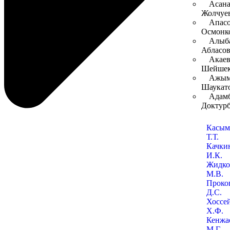
Асана
Жолчуе
Апасо
Осмонк
Алыб
Абласо
Акаев
Шейшек
Ажым
Шаукат
Адамб
Доктурб
Касым
Т.Т.
Качки
И.К.
Жидко
М.В.
Проко
Д.С.
Хоссе
Х.Ф.
Кенжа
М.Г.