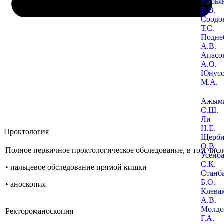
Рыбья
В.В.
Соодо
Т.С.
Подне
А.В.
Апасо
А.О.
Юнус
М.А.
Ажыма
С.Ш.
Ли
Н.Е.
Проктология
Щерби
О.В.
Полное первичное проктологическое обследование, в том числ
Усенба
С.К.
• пальцевое обследование прямой кишки
Станб
Б.О.
• аноскопия
Клева
А.В.
Молдо
Ректороманоскопия
Г.А.