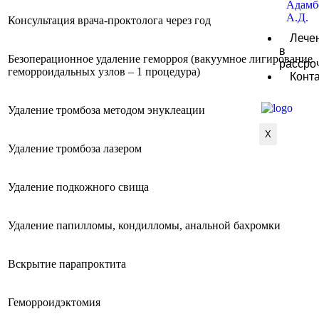
Адамб
А.Д.
Консультация врача-проктолога через год
Лече
в
Безоперационное удаление геморроя (вакуумное лигирование
рассро
геморроидальных узлов – 1 процедура)
Конт
Удаление тромбоза методом энуклеации
X
Удаление тромбоза лазером
Удаление подкожного свища
Удаление папилломы, кондилломы, анальной бахромки
Вскрытие парапроктита
Геморроидэктомия