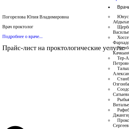
Врач
Юнус
Погорелова Юлия Владимировна
Абдыха
Врач проктолог
Щерб
Василь
Подробнее о враче...
Хосс
Фархад
Прайс-лист на проктологические услуги:
Усенб
Качкын
Тер-А
Петров
Талы
Алекса
Станб
Озгонба
Соодо
Сатыев
Рыбья
Виталь
Рафиб
Джанги
Прок
Сергеев