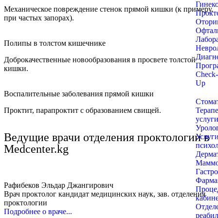
Гинек
Механическое повреждение стенок прямой кишки (к примеру,
Прокт
при частых запорах).
Отори
Офтал
Лабор
Полипы в толстом кишечнике
Невро
Диагн
Доброкачественные новообразования в просвете толстой
Прогр
кишки.
Check-
Up
Воспалительные заболевания прямой кишки
Стома
Проктит, парапроктит с образованием свищей.
Терап
услуг
Уроло
Ведущие врачи отделения проктологии в
Услуг
психо
Medcenter.kg
Дерма
Маммо
Гастр
Фарма
Рафибеков Эльдар Джангирович
Проце
Врач проктолог кандидат медицинских наук, зав. отделения
кабин
проктологии
Отдел
Подробнее о враче...
реаби