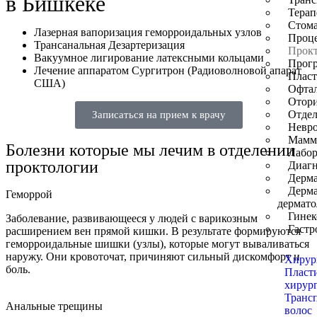
в Бишкеке
Терап
Стома
Лазерная вапоризация геморроидальных узлов
Проц
Трансанальная Дезартеризация
Прокт
Вакуумное лигирование латексными кольцами
Прог
Лечение аппаратом Сургитрон (Радиоволновой апарат
Пласт
США)
Офта
Отор
Отдел
Записаться на прием к врачу
Невро
Мамм
Болезни которые мы лечим в отделении
Лабор
проктологии
Диагн
Дерма
Дерма
Геморрой
дермато
Гинек
Заболевание, развивающееся у людей с варикозным
Гастр
расширением вен прямой кишки. В результате формируются
геморроидальные шишки (узлы), которые могут вываливаться
наружу. Они кровоточат, причиняют сильный дискомфорт и
Хирур
боль.
Пласт
хирур
Транс
Анальные трещины
волос