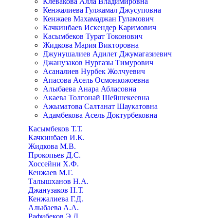
Клевакова Алла Владимировна
Кенжалиева Гулжамал Джусуповна
Кенжаев Махамаджан Гуламович
Качкинбаев Искендер Каримович
Касымбеков Турат Токонович
Жидкова Мария Викторовна
Джунушалиев Адилет Джумагазиевич
Джанузаков Нургазы Тимурович
Асаналиев Нурбек Жолчуевич
Апасова Асель Осмонкожоевна
Алыбаева Анара Абласовна
Акаева Толгонай Шейшекеевна
Ажыматова Салтанат Шаукатовна
Адамбекова Асель Доктурбековна
Касымбеков Т.Т.
Качкинбаев И.К.
Жидкова М.В.
Прокопьев Д.С.
Хоссейни Х.Ф.
Кенжаев М.Г.
Талышханов Н.А.
Джанузаков Н.Т.
Кенжалиева Г.Д.
Алыбаева А.А.
Рафибеков Э.Д.