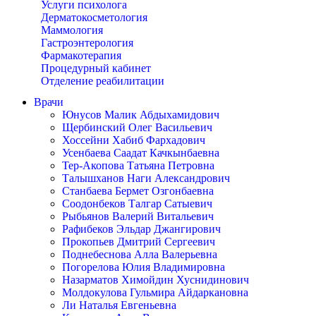
Услуги психолога
Дерматокосметология
Маммология
Гастроэнтерология
Фармакотерапия
Процедурный кабинет
Отделение реабилитации
Врачи
Юнусов Малик Абдыхамидович
Щербинский Олег Васильевич
Хоссейни Хабиб Фархадович
Усенбаева Саадат Качкынбаевна
Тер-Акопова Татьяна Петровна
Талышханов Наги Александрович
Станбаева Бермет Озгонбаевна
Соодонбеков Талгар Сатыевич
Рыбьянов Валерий Витальевич
Рафибеков Эльдар Джангирович
Прокопьев Дмитрий Сергеевич
Поднебеснова Алла Валерьевна
Погорелова Юлия Владимировна
Назарматов Химойдин Хуснидинович
Молдокулова Гульмира Айдаркановна
Ли Наталья Евгеньевна