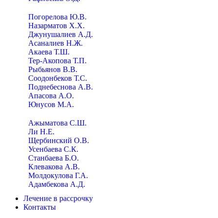
Погорелова Ю.В.
Назарматов Х.Х.
Джунушалиев А.Д.
Асаналиев Н.Ж.
Акаева Т.Ш.
Тер-Акопова Т.П.
Рыбьянов В.В.
Соодонбеков Т.С.
Поднебеснова А.В.
Апасова А.О.
Юнусов М.А.
Ажыматова С.Ш.
Ли Н.Е.
Щербинский О.В.
Усенбаева С.К.
Станбаева Б.О.
Клевакова А.В.
Молдокулова Г.А.
Адамбекова А.Д.
Лечение в рассрочку
Контакты