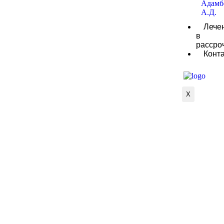
Адамб
А.Д.
Лече
в
рассро
Конт
X