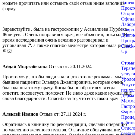
Гинек
можете прочитать или оставить свой отзыв ниже заполнив
Прокт
форму.
Отори
Офтал
Лабор
Здравствуйте , была на гастроскопии у Асаналиева Нурбека
Невро
Жолчуева. Очень понравился врач, все объяснил, показал. Во
Диагн
время исследования очень вежливо разговаривал и
Прогр
успокаивал 🥹 а также спасибо медсестре которая была рядом
Check-
🫶🏻
Up
Стома
​Айдай Мырзабекова
Отзыв от: 20.11.2024
Терап
услуг
Просто хочу , чтобы люди знали ,что это не реклама а мы
Уроло
бывшие пациенты Эльдара Джангировича, которые очень
Услуг
благодарны этому врачу. Когда бы не обратился всегда
психо
ответит, посоветует, поможет. Не знаю даже какие нужны ещё
Дерма
слова благодарности. Спасибо за то, что есть такой врач
Маммо
Гастр
Фарма
​Алексей Иванов
Отзыв от: 27.11.2024 г.
Проце
кабин
Обратилась в клинику по рекомендации, сделали операцию
Отдел
по удалению желчного пузыря. Отличное обслуживание,
реаби