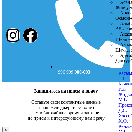
Асана
Жолчуе
Апасо
Осмонк
Алыб
Абласо
Акаев
Шейшек
Ажым
Шаукат
Адамб
Доктурб
+996 999
000-003
Касым
Т.Т.
Качки
И.К.
Запишитесь на прием к врачу
Жидко
М.В.
Оставьте свои контактные данные
Проко
и наш менеджер перезвонит
Д.С.
вам в ближайшее время и запишет
Хоссе
на прием к интересующему вам врачу
Х.Ф.
Кенжа
×
М.Г.