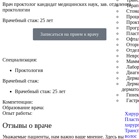
Врач проктолог кандидат медицинских наук, зав. отделения
Терап
проктологии
Стома
Проц
Врачебный стаж: 25 лет
Прокт
Прог
Пласт
Записаться на прием к врачу
Офта
Отор
Отдел
Невро
Специализация:
Мамм
Лабор
Проктология
Диагн
Дерма
Врачебный стаж:
Дерма
дермато
Врачебный стаж: 25 лет
Гинек
Гастр
Компетенции:
Образование врача:
Опыт работы:
Хирур
Пласт
Отзывы о враче
хирур
Транс
волос
Уважаемые пациенты, нам важно ваше мнение. Здесь вы