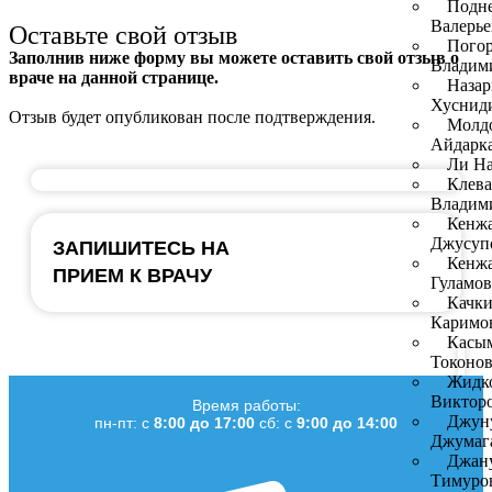
Подне
Валерье
Оставьте свой отзыв
Пого
Заполнив ниже форму вы можете оставить свой отзыв о
Владим
враче на данной странице.
Наза
Хуснид
Отзыв будет опубликован после подтверждения.
Молдо
Айдарк
Ли На
Клева
Владим
Кенжа
Джусуп
ЗАПИШИТЕСЬ НА
Кенж
ПРИЕМ К ВРАЧУ
Гуламо
Качки
Каримо
Касым
Токоно
Жидк
Виктор
Время работы:
Джун
пн-пт: с
8:00 до 17:00
сб: с
9:00 до 14:00
Джумаг
Джану
Тимуро